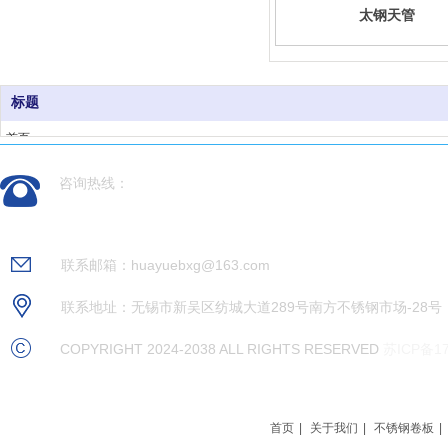
太钢天管
标题
首页
关于我们
咨询热线：
不锈钢卷板
不锈钢管材
18550238888
不锈钢型材
不锈钢带材
联系邮箱：huayuebxg@163.com
不锈钢配件
现货资源
联系地址：无锡市新吴区纺城大道289号南方不锈钢市场-28号
新闻资讯
COPYRIGHT 2024-2038 ALL RIGHTS RESERVED
苏ICP备17
联系我们
首页
|
关于我们
|
不锈钢卷板
|