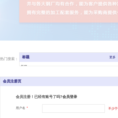
标题
更多
热门搜索：
机箱、
机架/执行器、
控制器、
会员注册页
焊头、
共振器、
会员注册！已经有账号了吗?
会员登录
电线捻接等
用户名
*
不少于